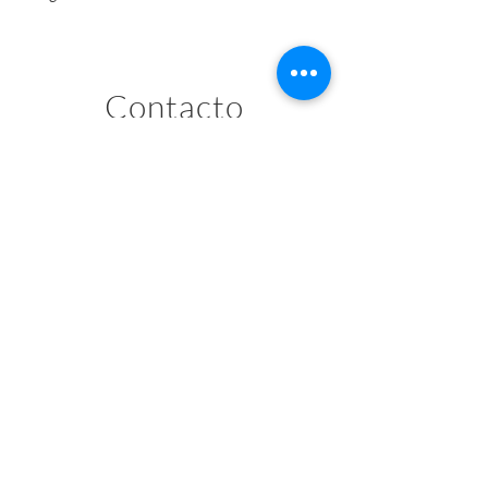
Contacto
contacto@pomesabogados.cl
/pomesabogados
Miraflores N° 178, piso 19, Santiago
de Chile